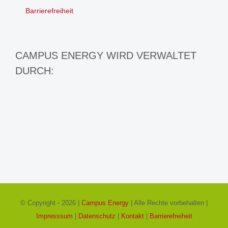
Barrierefreiheit
CAMPUS ENERGY WIRD VERWALTET
DURCH:
© Copyright -
2026 |
Campus Energy
| Alle Rechte vorbehalten |
Impresssum
|
Datenschutz
|
Kontakt
|
Barrierefreiheit