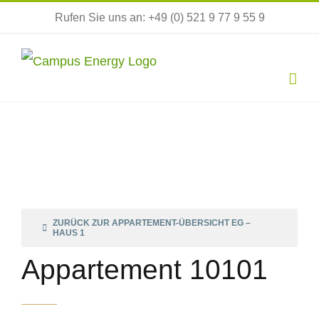
Zum
Rufen Sie uns an: +49 (0) 521 9 77 9 55 9
Inhalt
springen
ZURÜCK ZUR APPARTEMENT-ÜBERSICHT EG –
HAUS 1
Appartement 10101