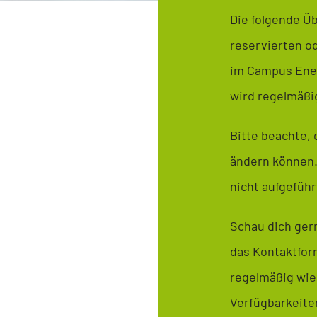
Die folgende Üb
reservierten o
im Campus Energ
wird regelmäßig
Bitte beachte, 
ändern können.
nicht aufgeführt
Schau dich ger
das Kontaktform
regelmäßig wie
Verfügbarkeite