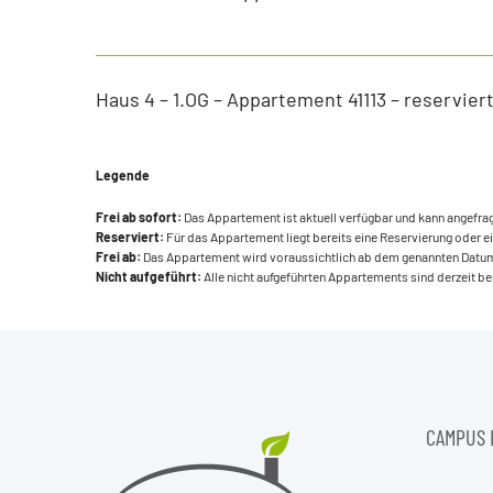
Haus 4 – 1.OG – Appartement 41113 – reservier
Legende
Frei ab sofort:
Das Appartement ist aktuell verfügbar und kann angefra
Reserviert:
Für das Appartement liegt bereits eine Reservierung oder ei
Frei ab:
Das Appartement wird voraussichtlich ab dem genannten Datum
Nicht aufgeführt:
Alle nicht aufgeführten Appartements sind derzeit be
CAMPUS 