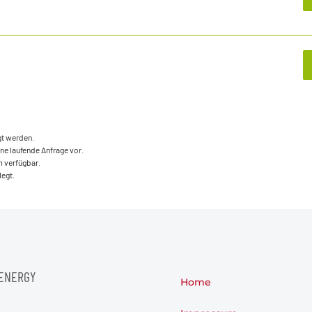
t
gt werden.
ne laufende Anfrage vor.
 verfügbar.
legt.
ENERGY
Home