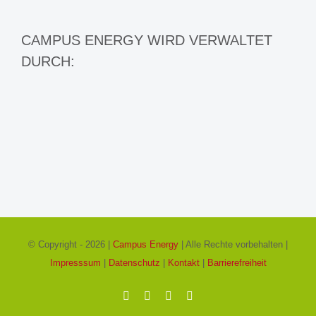
CAMPUS ENERGY WIRD VERWALTET
DURCH:
© Copyright -
2026 |
Campus Energy
| Alle Rechte vorbehalten |
Impresssum
|
Datenschutz
|
Kontakt
|
Barrierefreiheit
Facebook
X
Instagram
Pinterest