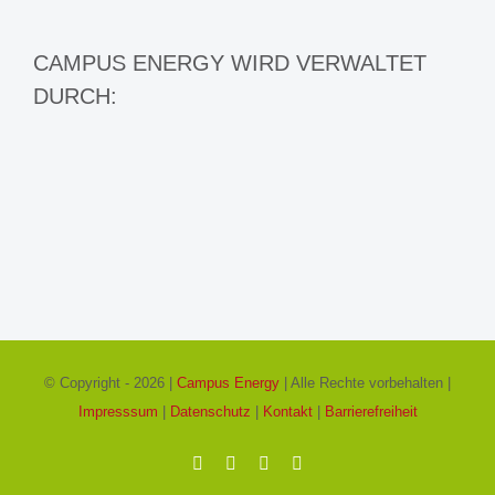
CAMPUS ENERGY WIRD VERWALTET
DURCH:
© Copyright -
2026 |
Campus Energy
| Alle Rechte vorbehalten |
Impresssum
|
Datenschutz
|
Kontakt
|
Barrierefreiheit
Facebook
X
Instagram
Pinterest