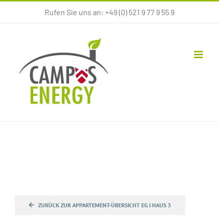
Zum
Rufen Sie uns an: +49 (0) 521 9 77 9 55 9
Inhalt
springen
ZURÜCK ZUR APPARTEMENT-ÜBERSICHT EG I HAUS 3