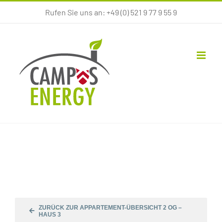
Zum
Rufen Sie uns an: +49 (0) 521 9 77 9 55 9
Inhalt
springen
ZURÜCK ZUR APPARTEMENT-ÜBERSICHT 2 OG –
HAUS 3